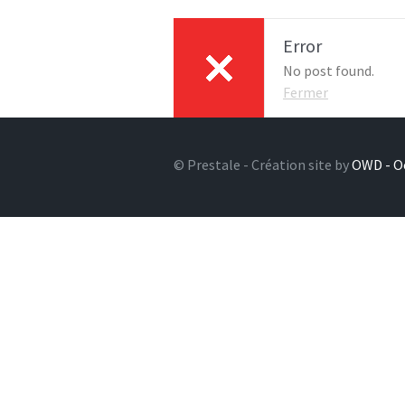
Error
No post found.
Fermer
© Prestale - Création site by
OWD - O