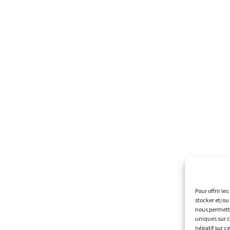
Pour offrir le
stocker et/ou
nous permettr
uniques sur c
négatif sur c